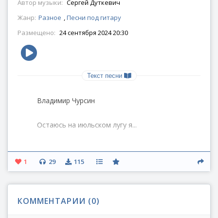
Автор музыки:
Сергей Дуткевич
Жанр:
Разное
,
Песни под гитару
Размещено:
24 сентября 2024 20:30
Текст песни
Владимир Чурсин
Остаюсь на июльском лугу я...
Мне б еще что-то спеть –
Не смогу:
1
29
115
Не в ладах я
С грохочущим веком...
Будто враз
КОММЕНТАРИИ (
0
)
На июльском лугу