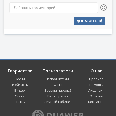
Опрокинулся навзничь
Добавить комментарий...
С разбегу.
И в ладонях горячих
ДОБАВИТЬ
Храня,
Чтобы
Ангелы взять не успели,
Закачала
Планета меня
В разноцветной
Своей колыбели.
Творчество
Пользователи
О нас
Песни
Исполнители
Правила
Как младенец
Плейлисты
Фото
Помощь
У бабки в руках,
Видео
Забыли пароль?
Лицензия
Когда время –
Стихи
Регистрация
Отзывы
Одно лишь мгновенье,
Статьи
Личный кабинет
Контакты
Я ромашкой, полынью
Пропах,