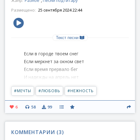
Жанр:
Разное
,
Песни под гитару
Размещено:
25 сентября 2024 22:44
Текст песни
Если в городе твоем снег
Если меркнет за окном свет
Если время прервало бег
И надежды на апрель нет
#
МЕЧТЫ
#
ЛЮБОВЬ
#
НЕЖНОСТЬ
Если в комнате твоей ночь
Притаился по углам мрак
6
58
99
И нет сил прогнать его прочь
Позови, я расскажу - как...
КОММЕНТАРИИ (
Над облаками, поверх границ
3
)
Ветер прильнет к трубе