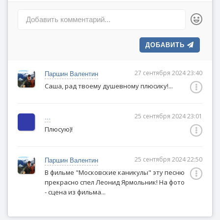
И понесет перелетных птиц
Добавить комментарий...
Вдаль от меня к тебе
ДОБАВИТЬ
А над городом живет Бог
Сорок тысяч лет - и все Сам
И конечно, если б Он мог,
27 сентября 2024 23:40
Паршин Валентин
Он бы нас с тобой отдал нам
Саша, рад твоему душевному плюсику!...
Но сойдет с Его лица тень
25 сентября 2024 23:01
...
И увидит Он, что я прав
Плюсую)!
И подарит нам один день
В нарушенье всех своих прав
25 сентября 2024 22:50
Паршин Валентин
В фильме "Московские каникулы" эту песню
прекрасно спел Леонид Ярмольник! На фото
- сцена из фильма...