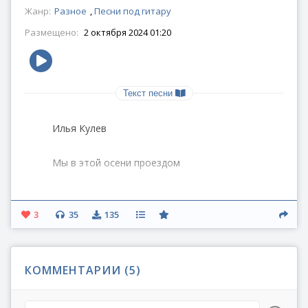
Жанр:
Разное
,
Песни под гитару
Размещено:
2 октября 2024 01:20
Текст песни
Илья Кулев
Мы в этой осени проездом
Отгрохотала лета кутерьма.
Шлагбаум сник на дальнем переезде.
3
35
135
Составом, заблудившимся впотьмах,
Грядет октябрь, кургузый и облезлый,
В котором мы проследуем проездом
КОММЕНТАРИИ (
5
)
На станцию с названием Зима.