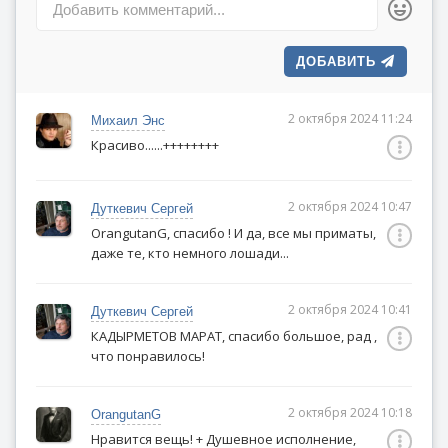
Добавить комментарий...
Взгрустнули потемневшие дома,
От рощ несет тоскливым неуютом.
Промозглые ветра сошли с ума,
ДОБАВИТЬ
Струн нежность с проводами перепутав,
Шлют песню заунывную кому-то
2 октября 2024 11:24
Михаил Энс
На станцию с названием Зима.
Красиво......++++++++
Забылся лета бабьего обман.
2 октября 2024 10:47
Дуткевич Сергей
В домах уже все чаще топят печи.
OrangutanG, спасибо ! И да, все мы приматы,
Дожди со снегом, сырость и туман
даже те, кто немного лошади...
Переживем. А дальше станет легче.
И будет чистый снег. И будут встречи
2 октября 2024 10:41
На станции с названием Зима.
Дуткевич Сергей
КАДЫРМЕТОВ МАРАТ, спасибо большое, рад ,
что понравилось!
2 октября 2024 10:18
OrangutanG
Нравится вещь! + Душевное исполнение,