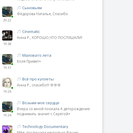
Сыновьям
Фёдорова Наталья, Спасибо
20:22
Cinematic
Анна Р., ХОРОШО,ЧТО ПОСЛУШАЛИ!
19:38
Маловато лета
Коля Привет+
19:31
Всё про куплеты
Анна Р., спасибо!!! 🌸🌸🌸
19:26
Возьми мое сердце
Вчера со мной поокала А деторождение
поднимать значит с Серёгой+
19:24
Technology Documentary
Mike, послушала несколько Ваших