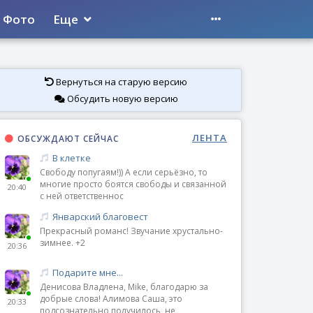
Фото
Еще
Вернуться на старую версию
Обсудить новую версию
ЛЕНТА
ОБСУЖДАЮТ СЕЙЧАС
В клетке
Свободу попугаям!)) А если серьёзно, то
многие просто боятся свободы и связанной
20:40
с ней ответственнос
Январский благовест
Прекрасный романс! Звучание хрустально-
зимнее. +2
20:36
Подарите мне...
Денисова Владлена, Mike, благодарю за
добрые слова! Алимова Саша, это
20:33
подсознательно получилось, не