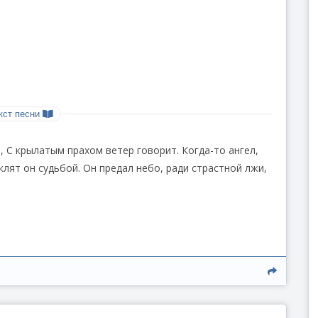
кст песни
ит, С крылатым прахом ветер говорит. Когда-то ангел,
клят он судьбой. Он предал небо, ради страстной лжи,
 В глазах безумство, боль ему мила! Падший Ангел!
рит дотла!
ок, И шепчет клятвы, ненавидя Бог. Он был любимцем,