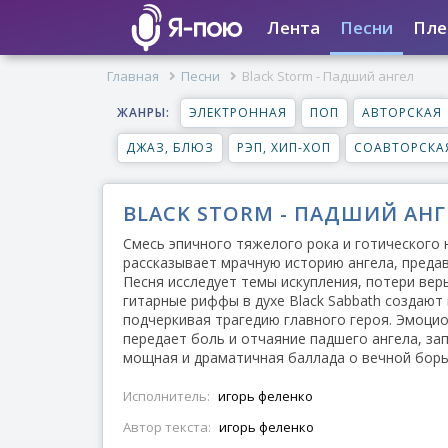
Лента
Песни
Пле
Главная
Песни
Black Storm - Падший ангел
ЖАНРЫ:
ЭЛЕКТРОННАЯ
ПОП
АВТОРСКАЯ
ДЖАЗ, БЛЮЗ
РЭП, ХИП-ХОП
СОАВТОРСКА
BLACK STORM - ПАДШИЙ АНГ
Смесь эпичного тяжелого рока и готического 
рассказывает мрачную историю ангела, предав
Песня исследует темы искупления, потери вер
гитарные риффы в духе Black Sabbath создают
подчеркивая трагедию главного героя. Эмоци
передает боль и отчаяние падшего ангела, зап
мощная и драматичная баллада о вечной борьб
Исполнитель:
игорь феленко
Автор текста:
игорь феленко