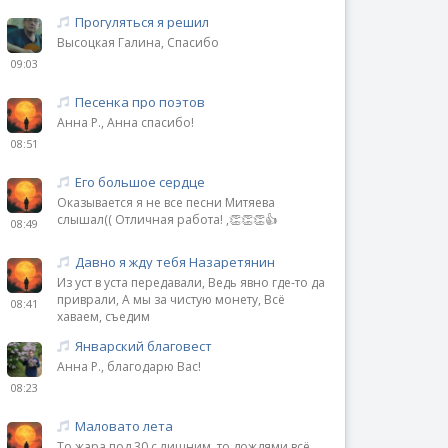
Прогуляться я решил
Высоцкая Галина, Спасибо
09:03
Песенка про поэтов
Анна Р., Анна спасибо!
08:51
Его большое сердце
Оказывается я не все песни Митяева
слышал(( Отличная работа! ,👏👏👏👍
08:49
Давно я жду тебя Назаретянин
Из уст в уста передавали, Ведь явно где-то да
приврали, А мы за чистую монету, Всё
08:41
хаваем, съедим
Январский благовест
Анна Р., благодарю Вас!
08:23
Маловато лета
То жара под 30 с лишним, то дождями всё