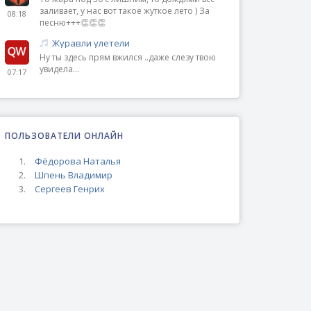
заливает, у нас вот такое жуткое лето ) За
08:18
песню+++👏👏👏
Журавли улетели
Ну ты здесь прям вжился ..даже слезу твою
увидела...
07:17
ПОЛЬЗОВАТЕЛИ ОНЛАЙН
Фёдорова Наталья
Шпень Владимир
Сергеев Генрих