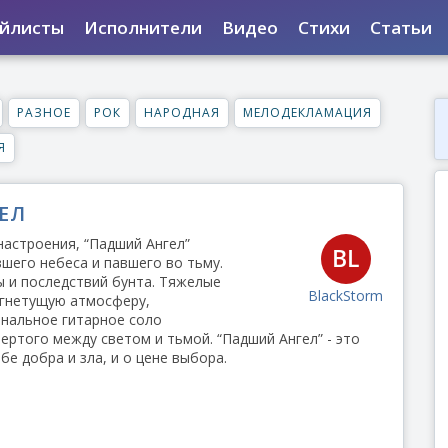
йлисты
Исполнители
Видео
Стихи
Статьи
РАЗНОЕ
РОК
НАРОДНАЯ
МЕЛОДЕКЛАМАЦИЯ
Я
ЕЛ
настроения, “Падший Ангел”
шего небеса и павшего во тьму.
ы и последствий бунта. Тяжелые
BlackStorm
 гнетущую атмосферу,
ональное гитарное соло
ертого между светом и тьмой. “Падший Ангел” - это
е добра и зла, и о цене выбора.