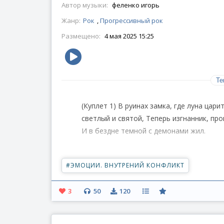
Автор музыки:
феленко игорь
Жанр:
Рок
,
Прогрессивный рок
Размещено:
4 мая 2025 15:25
Те
(Куплет 1) В руинах замка, где луна цар
светлый и святой, Теперь изгнанник, про
И в бездне темной с демонами жил.
(Припев) Падший Ангел! Сломлены крыла!
#
ЭМОЦИИ. ВНУТРЕНИЙ КОНФЛИКТ
Черный как смола! Он помнит небо, но го
3
50
120
(Куплет 2) Он собирает души в свой меш