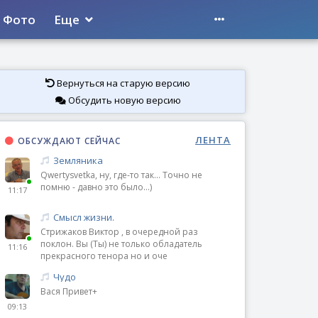
Фото
Еще
Вернуться на старую версию
Обсудить новую версию
ЛЕНТА
ОБСУЖДАЮТ СЕЙЧАС
Земляника
Qwertysvetka, ну, где-то так... Точно не
помню - давно это было...)
11:17
Смысл жизни.
Стрижаков Виктор , в очередной раз
поклон. Вы (Ты) не только обладатель
11:16
прекрасного тенора но и оче
Чудо
Вася Привет+
09:13