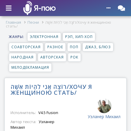
Главная
Песни
רוֹצָה אֲנִי לִהְיוֹת אִשָּׁה/Хочу я женщиною
стать/
ЖАНРЫ:
ЭЛЕКТРОННАЯ
РЭП, ХИП-ХОП
СОАВТОРСКАЯ
РАЗНОЕ
ПОП
ДЖАЗ, БЛЮЗ
НАРОДНАЯ
АВТОРСКАЯ
РОК
МЕЛОДЕКЛАМАЦИЯ
רוֹצָה אֲנִי לִהְיוֹת אִשָּׁה/ХОЧУ Я
ЖЕНЩИНОЮ СТАТЬ/
Исполнитель:
V4.5 Fusion
Узланер Михаил
Автор текста:
Узланер
Михаил