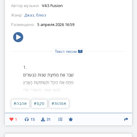
Автор музыки:
V4.5 Fusion
Жанр:
Джаз, блюз
Размещено:
5 апреля 2026 16:59
Текст песни
1.
שְׁבֹר אֶת מְחִיצַת שְׁנוֹת הַנְּעוּרִים
פְּתַח אֶת הֵיכַל תַּשְׁתּוֹקוֹת הָאָרֶץ
מְשֹׁךְ אוֹתִי, מְשׁוֹרֵר שֶׁלִּי,
לִמְצוּלוֹת רֶשֶׁת כְּאֵב מִתְפָּרֶצֶת
#
אהבה
#
סקס
#
אמהות
הִגִּיעַ הַזְּמַן לִשְׁכֹּחַ תְּמִימוּת
1
15
31
לִטְעֹם דְּבַשׁ אַהֲבָה לוֹהֵט
נַפְשִׁי מְמַהֶרֶת לֶאֱהֹב
לְהַמְסִיס אֶת קֶרַח הַלֵּב הַדַּק