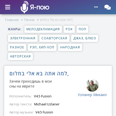
למה אתה בא אלי בחלום,
Песни
Главная
ЖАНРЫ:
МЕЛОДЕКЛАМАЦИЯ
РОК
ПОП
ЭЛЕКТРОННАЯ
СОАВТОРСКАЯ
ДЖАЗ, БЛЮЗ
РАЗНОЕ
РЭП, ХИП-ХОП
НАРОДНАЯ
АВТОРСКАЯ
למה אתה בא אלי בחלום,
Зачем приходишь в мои
сны на иврите
Узланер Михаил
Исполнитель:
V4.5 Fusion
Автор текста:
Michael Uzlaner
Автор музыки:
V4.5 Fusion