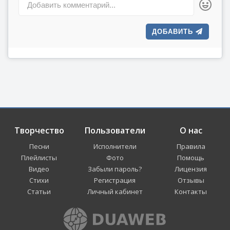
Добавить комментарий...
נושאת עמה פחד וכאב.
ובלילה, כמו מסך עמום,
ДОБАВИТЬ
נמס אתה מול מבטי הכואב.
פזמון:
למה אתה בא אלי בחלום,
וקורא לי מתוך החשכה?
אל תשיר לי את שירך האיום,
אל תיגע בנשמתי הרכה.
Творчество
Пользователи
О нас
שלפתי חרב, מוכן לקרב,
Песни
Исполнители
Правила
אך בצל לא ניתן להילחם.
Плейлисты
Фото
Помощь
למה אתה מושך אותי עכשיו
Видео
Забыли пароль?
Лицензия
למקום ריק, חשוך ודומם?
Стихи
Регистрация
Отзывы
Статьи
Личный кабинет
Контакты
אתה הורס ארמונות של חול
שבניתי בתוך מחשבתי.
וליבי נחנק מכאב גדול