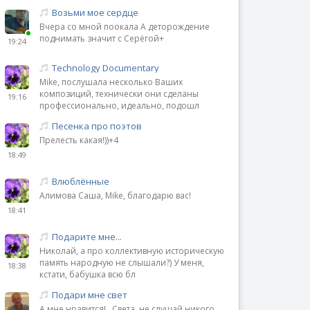
Возьми мое сердце
Вчера со мной поокала А деторождение
поднимать значит с Серёгой+
19:24
Technology Documentary
Mike, послушала несколько Ваших
композиций, технически они сделаны
19:16
профессионально, идеально, подошл
Песенка про поэтов
Прелесть какая!))+4
18:49
Влюблённые
Алимова Саша, Mike, благодарю вас!
18:41
Подарите мне...
Николай, а про коллективную историческую
память народную не слышали?) У меня,
18:38
кстати, бабушка всю бл
Подари мне свет
А мне нравится!.. Света, не слушай никого,