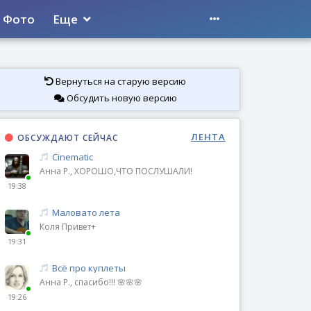
Фото
Еще
Вернуться на старую версию
Обсудить новую версию
ЛЕНТА
ОБСУЖДАЮТ СЕЙЧАС
Cinematic
Анна Р., ХОРОШО,ЧТО ПОСЛУШАЛИ!
19:38
Маловато лета
Коля Привет+
19:31
Всё про куплеты
Анна Р., спасибо!!! 🌸🌸🌸
19:26