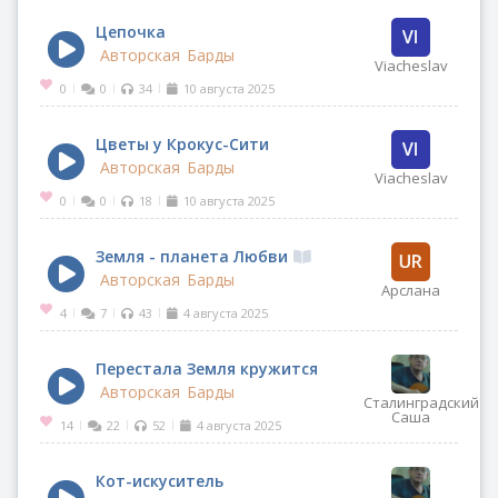
Цепочка
Авторская
Барды
Viacheslav
0
0
34
10 августа 2025
|
|
|
Цветы у Крокус-Сити
Авторская
Барды
Viacheslav
0
0
18
10 августа 2025
|
|
|
Земля - планета Любви
Авторская
Барды
Арслана
4
7
43
4 августа 2025
|
|
|
Перестала Земля кружится
Авторская
Барды
Сталинградский
Саша
14
22
52
4 августа 2025
|
|
|
Кот-искуситель