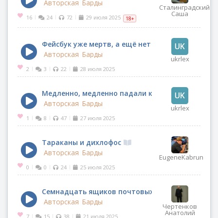
Авторская
Барды
Сталинградский
Саша
16
24
72
29 июля 2025
|
|
|
18+
Фейсбук уже мертв, а ещё нет
Авторская
Барды
ukrlex
2
3
22
28 июля 2025
|
|
|
Медленно, медленно падали капли с небес
Авторская
Барды
ukrlex
1
8
47
27 июля 2025
|
|
|
Тараканы и дихлофос
Авторская
Барды
EugeneKabrun
0
0
24
25 июля 2025
|
|
|
Семнадцать ящиков почтовых...
Авторская
Барды
Чертенков
Анатолий
7
15
38
21 июля 2025
|
|
|