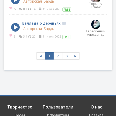
Авторская
Барды
Toptaev
Ermek
5
8
54
11 июля 2025
|
|
|
FREE
Баллада о деревьях
Авторская
Барды
Гераскевич
Александр
3
3
20
11 июля 2025
|
|
|
FREE
«
1
2
3
»
Творчество
Пользователи
О нас
Песни
Исполнители
Правила