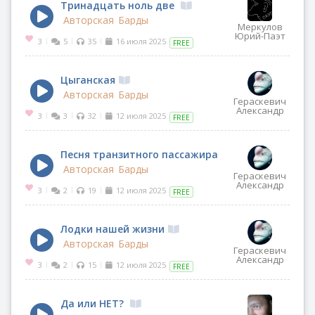
Тринадцать ноль две
Авторская
Барды
Меркулов
Юрий-Паэт
3
5
35
16 июля 2025
|
|
|
FREE
Цыганская
Авторская
Барды
Гераскевич
Александр
3
3
32
12 июля 2025
|
|
|
FREE
Песня транзитного пассажира
Авторская
Барды
Гераскевич
Александр
3
2
19
12 июля 2025
|
|
|
FREE
Лодки нашей жизни
Авторская
Барды
Гераскевич
Александр
3
2
15
12 июля 2025
|
|
|
FREE
Да или НЕТ?