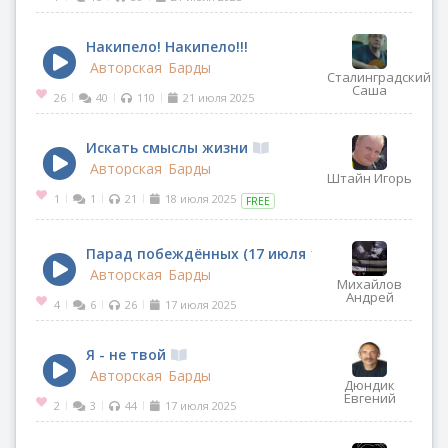
Накипело! Накипело!!!
Авторская
Барды
Сталинградский
Саша
26
40
110
21 июля 2025
|
|
|
Искать смыслы жизни
Авторская
Барды
Штайн Игорь
1
1
21
18 июля 2025
|
|
|
FREE
Парад побеждённых (17 июля 1944 года в Москве
Авторская
Барды
Михайлов
Андрей
4
6
26
17 июля 2025
|
|
|
Я - не твой
Авторская
Барды
Дюндик
Евгений
2
3
44
17 июля 2025
|
|
|