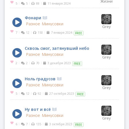
Жизни
5
5
88
11 января 2024
|
|
|
Фонари
Разное
Минусовки
Grey
7
12
150
7 января 2024
|
|
|
FREE
Сквозь смог, затянувший небо
Разное
Минусовки
Grey
2
2
70
3 декабря 2023
|
|
|
FREE
Ноль градусов
Разное
Минусовки
Grey
5
12
92
27 октября 2023
|
|
|
FREE
Ну вот и всё
Разное
Минусовки
Grey
6
7
135
3 октября 2023
|
|
|
FREE