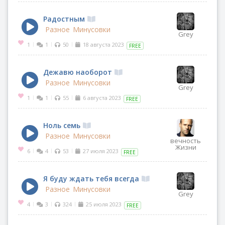
Радостным
Разное
Минусовки
Grey
1
1
50
18 августа 2023
|
|
|
FREE
Дежавю наоборот
Разное
Минусовки
Grey
1
1
55
6 августа 2023
|
|
|
FREE
Ноль семь
Разное
Минусовки
вечность
Жизни
6
4
53
27 июля 2023
|
|
|
FREE
Я буду ждать тебя всегда
Разное
Минусовки
Grey
4
3
324
25 июля 2023
|
|
|
FREE