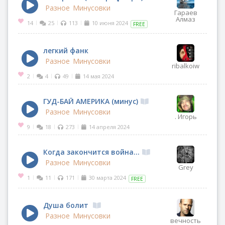
Разное
Минусовки
Гараев
Алмаз
14
25
113
10 июня 2024
|
|
|
FREE
легкий фанк
Разное
Минусовки
ribalkoiw
2
4
49
14 мая 2024
|
|
|
ГУД-БАЙ АМЕРИКА (минус)
Разное
Минусовки
. Игорь
9
18
273
14 апреля 2024
|
|
|
Когда закончится война...
Разное
Минусовки
Grey
1
11
171
30 марта 2024
|
|
|
FREE
Душа болит
Разное
Минусовки
вечность