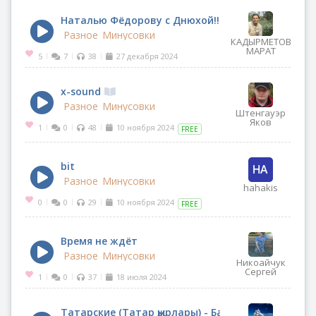
Наталью Фёдорову с Днюхой!!!
Разное
Минусовки
КАДЫРМЕТОВ
МАРАТ
5
7
38
27 декабря 2024
|
|
|
x-sound
Разное
Минусовки
Штенгауэр
Яков
1
0
48
10 ноября 2024
|
|
|
FREE
bit
Разное
Минусовки
hahakis
0
0
29
10 ноября 2024
|
|
|
FREE
Время не ждёт
Разное
Минусовки
Никоайчук
Сергей
1
0
37
18 июля 2024
|
|
|
Татарские (Татар җырлары) - Барыбер көтәм