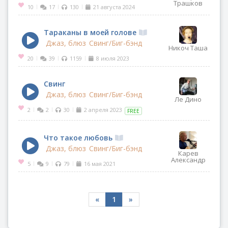
Трашков
10
17
130
21 августа 2024
|
|
|
Тараканы в моей голове
Джаз, блюз
Свинг/Биг-бэнд
Никоч Таша
20
39
1159
8 июля 2023
|
|
|
Свинг
Джаз, блюз
Свинг/Биг-бэнд
Ле Дино
2
2
30
2 апреля 2023
|
|
|
FREE
Что такое любовь
Джаз, блюз
Свинг/Биг-бэнд
Карев
Александр
5
9
79
16 мая 2021
|
|
|
«
1
»