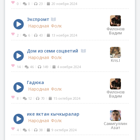
0
0
23
20 ноября 2024
|
|
|
Экспромт
Народная
Фолк
Филонов
Вадим
2
6
43
13 ноября 2024
|
|
|
Дом из семи соцветий
Народная
Фолк
Kris.I
14
46
149
4 ноября 2024
|
|
|
Гадюка
Народная
Фолк
Филонов
Вадим
8
12
70
15 октября 2024
|
|
|
ике яктан кычкыралар
Народная
Фолк
Самигуллин
Азат
4
6
38
9 октября 2024
|
|
|