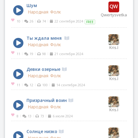
Шум
Народная
Фолк
Qwertysvetka
10
26
74
22 сентября 2024
|
|
|
FREE
Ты ждала меня
Народная
Фолк
Kris.I
11
19
98
21 сентября 2024
|
|
|
Девки озерные
Народная
Фолк
Kris.I
11
12
100
14 сентября 2024
|
|
|
Призрачный воин
Народная
Фолк
Kris.I
8
13
73
6 июля 2024
|
|
|
Солнце низко
Народная
Фолк