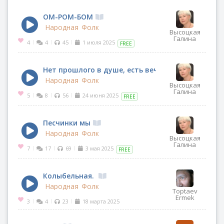
ОМ-РОМ-БОМ
Народная
Фолк
Высоцкая
Галина
4
4
45
1 июля 2025
|
|
|
FREE
Нет прошлого в душе, есть вечное всегда
Народная
Фолк
Высоцкая
Галина
5
8
56
24 июня 2025
|
|
|
FREE
Песчинки мы
Народная
Фолк
Высоцкая
Галина
7
17
69
3 мая 2025
|
|
|
FREE
Колыбельная.
Народная
Фолк
Toptaev
Ermek
3
4
23
18 марта 2025
|
|
|