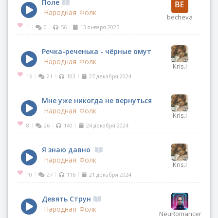
Поле
Народная
Фолк
becheva
1
0
56
13 января 2025
|
|
|
Речка-реченька - чёрные омуты
Народная
Фолк
Kris.I
16
21
103
27 декабря 2024
|
|
|
Мне уже никогда не вернуться домой
Народная
Фолк
Kris.I
8
26
140
24 декабря 2024
|
|
|
Я знаю давно
Народная
Фолк
Kris.I
10
27
116
21 декабря 2024
|
|
|
Девять Струн
Народная
Фолк
NeuRomancer