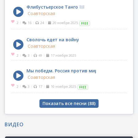
Флибустьерское Танго
Соавторская
2
16
24
20 ноября 2025
|
|
|
FREE
Сволочь едет на войну
Соавторская
2
3
49
17 ноября 2025
|
|
|
Мы победм. Россия против мирового Зла!
Соавторская
2
3
17
10 ноября 2025
|
|
|
FREE
Показать все песни (
88
)
ВИДЕО