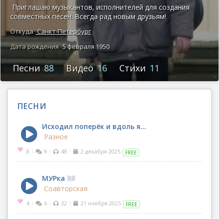
Приглашаю музыкантов, исполнителей для создания
совместных песен. Всегда рад новым друзьям!
Откуда
Санкт-Петербург
Дата рождения
5 февраля 1950
Песни
88
Видео
16
Стихи
11
ПЕСНИ
Исходил поперёк и вдоль я...
Разное
8
9
48
2 декабря 2025
|
|
|
FREE
МУРка
Соавторская
4
6
32
21 ноября 2025
|
|
|
FREE